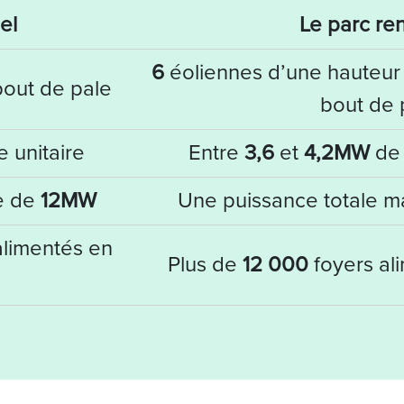
el
Le parc re
6
éoliennes d’une hauteu
out de pale
bout de 
 unitaire
Entre
3,6
et
4,2MW
de 
e de
12MW
Une puissance totale 
alimentés en
Plus de
12 000
foyers ali