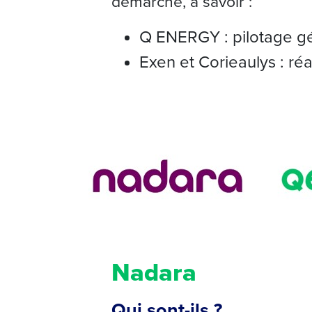
démarche, à savoir :
Q ENERGY : pilotage gé
Exen et Corieaulys : r
Nadara
Qui sont-ils ?