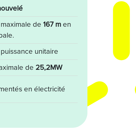
nouvelé
r maximale de
167 m
en
pale.
puissance unitaire
maximale de
25,2MW
mentés en électricité