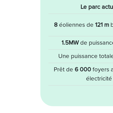
Le parc actu
8
éoliennes de
121 m
b
1.5MW
de puissance
Une puissance total
Prêt de
6 000
foyers 
électricité